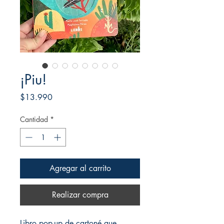
¡Piu!
Precio
$13.990
Cantidad
*
Agregar al carrito
Realizar compra
Libro pop-up de cartoné que