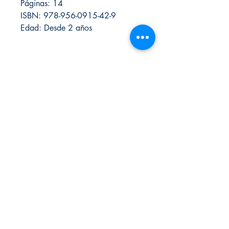
Páginas: 14
ISBN: 978-956-0915-42-9
Edad: Desde 2 años
Librería Taipi
Santiago de Chile
+56 9 9020 6195
libreriataipi@gmail.com
www.taipi.cl
Redes Sociales