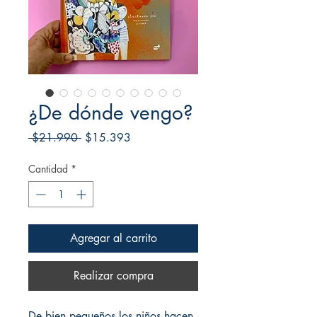
¿De dónde vengo?
Precio
Precio
 $21.990 
$15.393
de
oferta
Cantidad
*
Agregar al carrito
Realizar compra
De bien pequeños los niños hacen